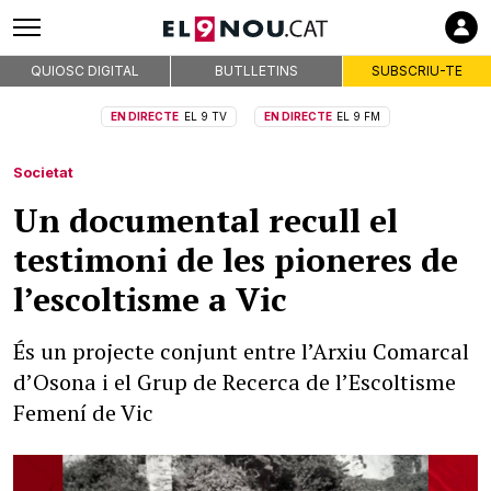
QUIOSC DIGITAL
BUTLLETINS
SUBSCRIU-TE
EN DIRECTE
EL 9 TV
EN DIRECTE
EL 9 FM
Societat
Un documental recull el
testimoni de les pioneres de
l’escoltisme a Vic
És un projecte conjunt entre l’Arxiu Comarcal
d’Osona i el Grup de Recerca de l’Escoltisme
Femení de Vic