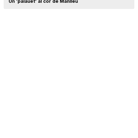
Un ‘palauet’ al cor de Manlleu