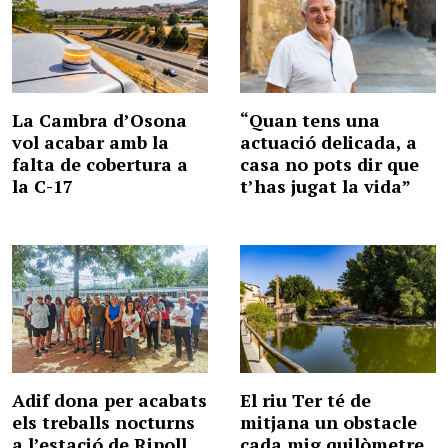
La Cambra d’Osona
“Quan tens una
vol acabar amb la
actuació delicada, a
falta de cobertura a
casa no pots dir que
la C-17
t’has jugat la vida”
Adif dona per acabats
El riu Ter té de
els treballs nocturns
mitjana un obstacle
a l’estació de Ripoll
cada mig quilòmetre