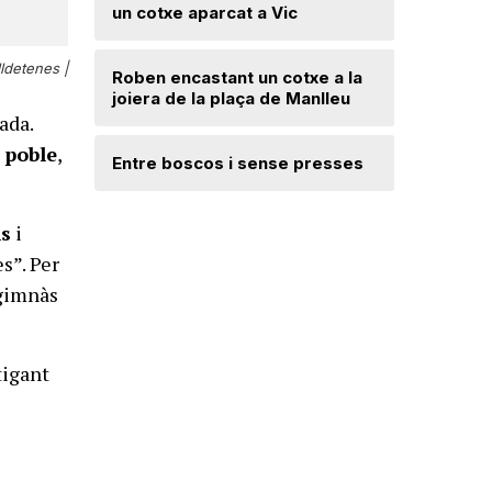
un cotxe aparcat a Vic
Una famíl
per l’est
ldetenes |
l’Escala
Roben encastant un cotxe a la
joiera de la plaça de Manlleu
ada.
Desperfe
 poble
,
de vent a
Entre boscos i sense presses
Radiograf
ns
i
Ripollès:
s”. Per
qualificat
 gimnàs
tigant