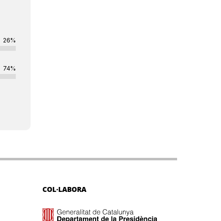
26%
74%
COL·LABORA