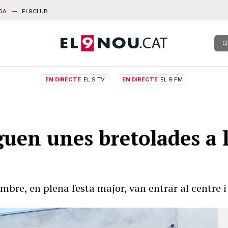
DA
EL9CLUB
Q
EN DIRECTE
EL 9 TV
EN DIRECTE
EL 9 FM
guen unes bretolades a l
mbre, en plena festa major, van entrar al centre i