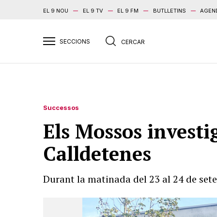
EL 9 NOU
EL 9 TV
EL 9 FM
BUTLLETINS
AGEN
Successos
Els Mossos investi
Calldetenes
Durant la matinada del 23 al 24 de sete