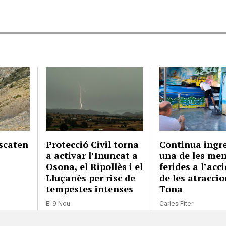
scaten
Protecció Civil torna
Continua ingr
a activar l’Inuncat a
una de les me
Osona, el Ripollès i el
ferides a l’acc
Lluçanès per risc de
de les atracci
tempestes intenses
Tona
El 9 Nou
Carles Fiter