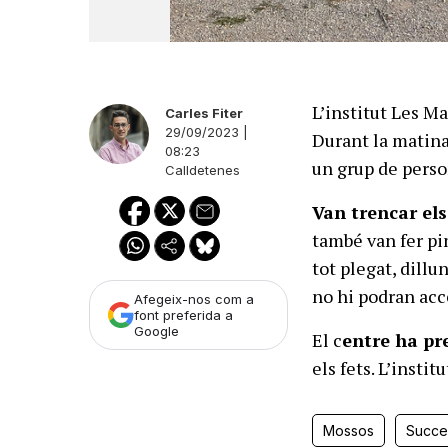
L’institut Les M
Carles Fiter
29/09/2023 |
Durant la matina
08:23
un grup de perso
Calldetenes
Van trencar el
també van fer pi
tot plegat, dill
no hi podran acce
Afegeix-nos com a
font preferida a
Google
El c
entre ha pr
els fets. L’insti
Mossos
Succe