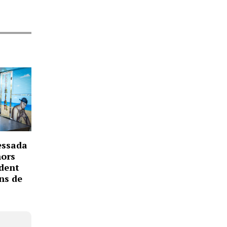
essada
nors
ident
ons de