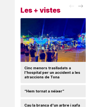
Les + vistes
Cinc menors traslladats a
Insòlita 
l'hospital per un accident a les
Manlleu, 
atraccions de Tona
l'impuls
segureta
“Hem tornat a néixer”
Els Bomb
al Baland
Cau la branca d'un arbre i xafa