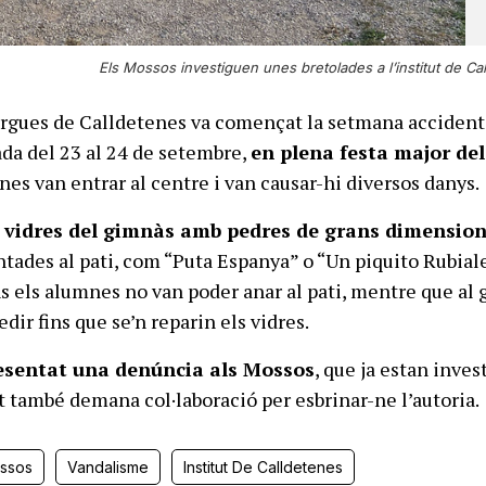
Els Mossos investiguen unes bretolades a l’institut de Cal
argues de Calldetenes va començat la setmana accident
da del 23 al 24 de setembre,
en plena festa major del
nes van entrar al centre i van causar-hi diversos danys.
s vidres del gimnàs amb pedres de grans dimensio
ntades al pati, com “Puta Espanya” o “Un piquito Rubiale
uns els alumnes no van poder anar al pati, mentre que al
dir fins que se’n reparin els vidres.
esentat una denúncia als Mossos
, que ja estan inves
tut també demana col·laboració per esbrinar-ne l’autoria.
ssos
Vandalisme
Institut De Calldetenes