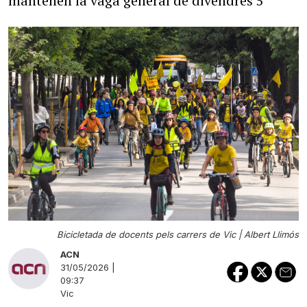
mantenen la vaga general de divendres 5
Bicicletada de docents pels carrers de Vic |
Albert Llimós
ACN
31/05/2026 |
09:37
Vic