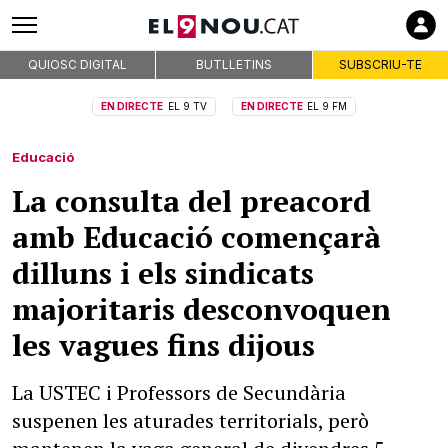
QUIOSC DIGITAL
BUTLLETINS
SUBSCRIU-TE
EN DIRECTE
EL 9 TV
EN DIRECTE
EL 9 FM
Educació
La consulta del preacord
amb Educació començarà
dilluns i els sindicats
majoritaris desconvoquen
les vagues fins dijous
La USTEC i Professors de Secundària
suspenen les aturades territorials, però