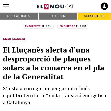
QUIOSC DIGITAL
BUTLLETINS
SUBSCRIU-TE
EN DIRECTE
EL 9 TV
EN DIRECTE
EL 9 FM
Medi ambient
El Lluçanès alerta d’una
desproporció de plaques
solars a la comarca en el pla
de la Generalitat
S’insta a corregir-ho per garantir “més
equilibri territorial” en la transició energètica
a Catalunya