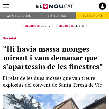
QUIOSC DIGITAL
BUTLLETINS
SUBSCRIU-TE
EN DIRECTE
EL 9 TV
EN DIRECTE
EL 9 FM
Societat
“Hi havia massa monges
mirant i vam demanar que
s’apartessin de les finestres”
El relat de les dues mosses que van treure
explosius del convent de Santa Teresa de Vic