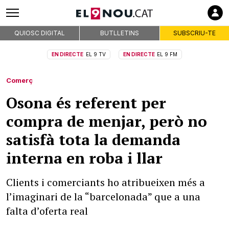
QUIOSC DIGITAL
BUTLLETINS
SUBSCRIU-TE
EN DIRECTE
EL 9 TV
EN DIRECTE
EL 9 FM
Comerç
Osona és referent per
compra de menjar, però no
satisfà tota la demanda
interna en roba i llar
Clients i comerciants ho atribueixen més a
l’imaginari de la “barcelonada” que a una
falta d’oferta real