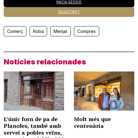
INICIA SESSIÓ
REGISTRA'T
Comerç
Roba
Menjar
Compres
Notícies relacionades
L’únic forn de pa de
Molt més que
Planoles, també amb
centenària
servei a pobles veïns,