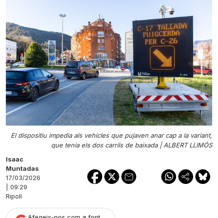
El dispositiu impedia als vehicles que pujaven anar cap a la variant,
que tenia els dos carrils de baixada |
ALBERT LLIMÓS
Isaac
Muntadas
17/03/2026
| 09:29
Ripoll
Afegeix-nos com a font