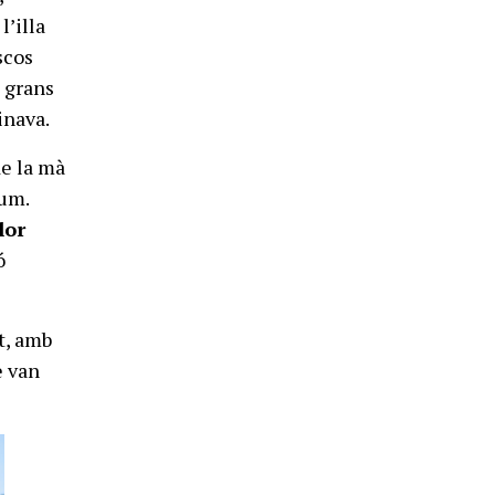
l’illa
scos
i grans
inava.
de la mà
rum.
lor
ó
t, amb
e van