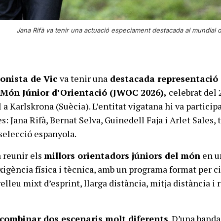
Jana Rifà va tenir una actuació especiament destacada al mundial d
onista de Vic
va tenir una
destacada representació 
Món Júnior d’Orientació (JWOC 2026),
celebrat del 
ol a Karlskrona (Suècia). L’entitat vigatana hi va partici
s: Jana Rifà, Bernat Selva, Guinedell Faja i Arlet Sales, t
 selecció espanyola.
 reunir els
millors orientadors júniors del món
en u
xigència física i tècnica, amb un programa format per c
relleu mixt d’esprint, llarga distància, mitja distància i 
combinar dos escenaris molt diferents
. D’una banda