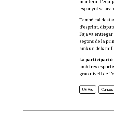
mantenir l’equip
espanyol va acab
També cal destac
d’esprint, disput
Faja va entregar
segons de la pri
amb un dels mill
La
participació
amb tres esporti
gran nivell de l’
UE Vic
Curses 