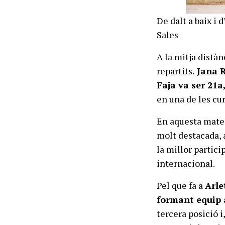
De dalt a baix i 
Sales
A la mitja distàn
repartits.
Jana R
Faja va ser 21a
en una de les cu
En aquesta mate
molt destacada, 
la millor partic
internacional.
Pel que fa a
Arle
formant equip
tercera posició i