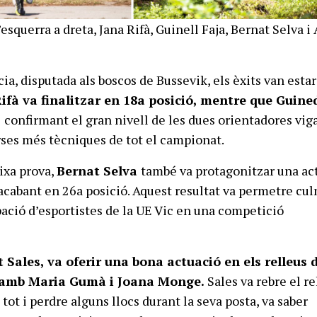
d’esquerra a dreta, Jana Rifà, Guinell Faja, Bernat Selva i 
cia, disputada als boscos de Bussevik, els èxits van esta
ifà va finalitzar en 18a posició, mentre que Guine
,
confirmant el gran nivell de les dues orientadores vig
rses més tècniques de tot el campionat.
ixa prova,
Bernat Selva
també va protagonitzar una ac
acabant en 26a posició. Aquest resultat va permetre cu
ipació d’esportistes de la UE Vic en una competició
t Sales, va oferir una bona actuació en els relleus 
 amb Maria Gumà i Joana Monge.
Sales va rebre el re
, tot i perdre alguns llocs durant la seva posta, va saber