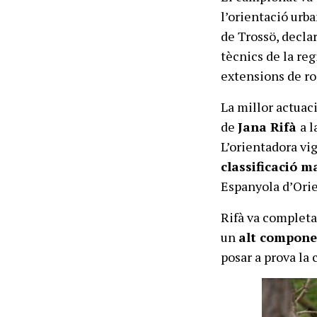
l’orientació urba
de Trossö, decla
tècnics de la re
extensions de ro
La millor actuaci
de
Jana Rifà
a l
L’orientadora vi
classificació m
Espanyola d’Ori
Rifà va completa
un
alt componen
posar a prova la 