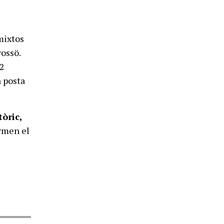
 mixtos
rossö.
22
a posta
tòric,
irmen el