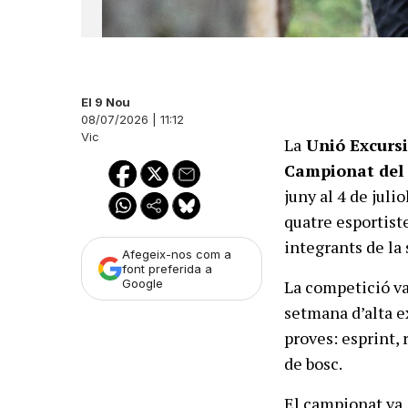
El 9 Nou
08/07/2026 | 11:12
Vic
La
Unió Excursi
Campionat del 
juny al 4 de juli
quatre esportiste
integrants de la
Afegeix-nos com a
font preferida a
La competició va
Google
setmana d’alta e
proves: esprint, 
de bosc.
El campionat va