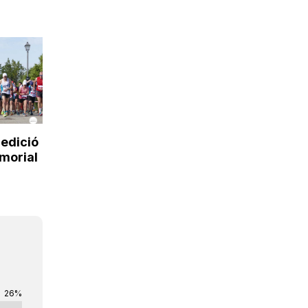
edició
morial
26%