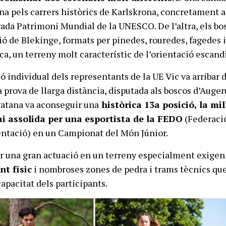
na pels carrers històrics de Karlskrona, concretament a 
rada Patrimoni Mundial de la UNESCO. De l’altra, els bo
gió de Blekinge, formats per pinedes, rouredes, fagedes 
ca, un terreny molt característic de l’orientació escand
ó individual dels representants de la UE Vic va arribar 
a prova de llarga distància, disputada als boscos d’Auge
gatana va aconseguir una
històrica 13a posició, la mil
ai assolida per una esportista de la FEDO
(Federaci
entació) en un Campionat del Món Júnior.
r una gran actuació en un terreny especialment exigen
t físic
i nombroses zones de pedra i trams tècnics qu
capacitat dels participants.