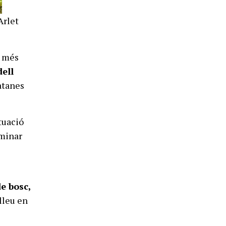
Arlet
r més
dell
atanes
tuació
lminar
de bosc,
lleu en