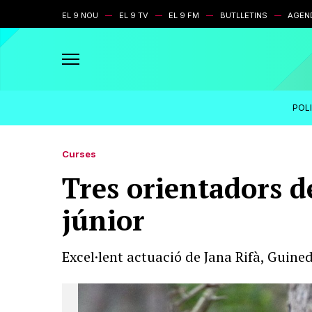
EL 9 NOU
EL 9 TV
EL 9 FM
BUTLLETINS
AGEN
POL
Curses
Tres orientadors d
júnior
Excel·lent actuació de Jana Rifà, Guine