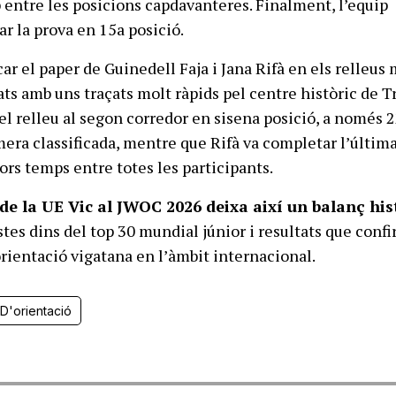
 entre les posicions capdavanteres. Finalment, l’equip
ar la prova en 15a posició.
ar el paper de Guinedell Faja i Jana Rifà en els relleus
ats amb uns traçats molt ràpids pel centre històric de T
 el relleu al segon corredor en sisena posició, a només 
mera classificada, mentre que Rifà va completar l’últim
ors temps entre totes les participants.
 de la UE Vic al JWOC 2026 deixa així un balanç his
stes dins del top 30 mundial júnior i resultats que conf
orientació vigatana en l’àmbit internacional.
D'orientació