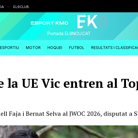
DA
EL9CLUB
Portada EL9NOU.CAT
IESPORTIU
MOTOR
HOQUEI
FUTBOL
RESULTATS I CLASSIFIC
e la UE Vic entren al T
dell Faja i Bernat Selva al JWOC 2026, disputat a 