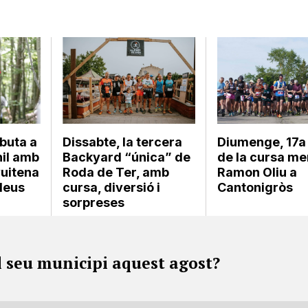
ebuta a
Dissabte, la tercera
Diumenge, 17a 
nil amb
Backyard “única” de
de la cursa me
vuitena
Roda de Ter, amb
Ramon Oliu a
lleus
cursa, diversió i
Cantonigròs
sorpreses
l seu municipi aquest agost?