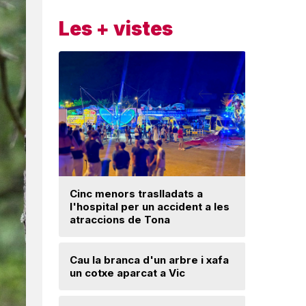
Les + vistes
Cinc menors traslladats a
l'hospital per un accident a les
Un ‘palau
atraccions de Tona
Una mone
Cau la branca d'un arbre i xafa
troballa 
un cotxe aparcat a Vic
d'excava
Lloses d