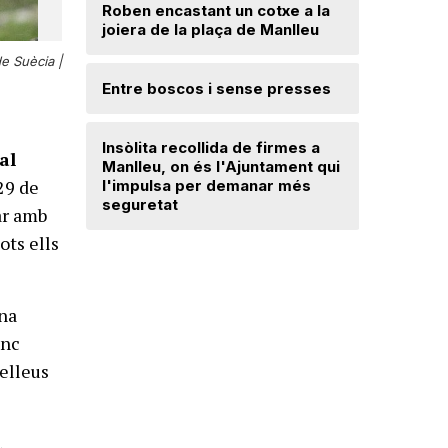
Roben encastant un cotxe a la
joiera de la plaça de Manlleu
Radiograf
Ripollès:
e Suècia |
qualificat
Entre boscos i sense presses
Desperfe
Insòlita recollida de firmes a
de vent a
al
Manlleu, on és l'Ajuntament qui
29 de
l'impulsa per demanar més
seguretat
Dos detin
par amb
de forma 
ots ells
d'una bot
na
inc
relleus
,