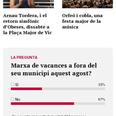
Arnau Tordera, i el
Orfeó i cobla, una
retorn simfònic
festa major de la
d’Obeses, dissabte a
música
la Plaça Major de Vic
LA PREGUNTA
Marxa de vacances a fora del
seu municipi aquest agost?
Sí
33%
No
67%