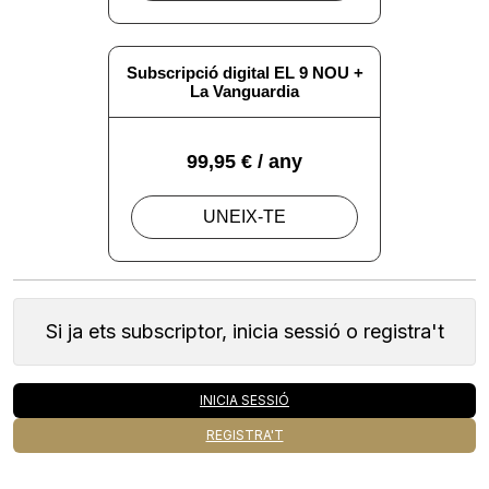
Si ja ets subscriptor, inicia sessió o registra't
INICIA SESSIÓ
REGISTRA'T