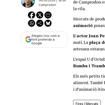
04/10/2024 | 18:39
de Camprodon es 
Camprodon
la vila.
Mercats de produ
animació
posar
L’actor Joan Pe
Afegeix-nos com a
font preferida a
matí. La
plaça d
Google
artesans estaran
L’espai U d’Octu
Rumba i Trambó
Els més petits t
aliment. També 
i d’animació iti
Fires I Mercats