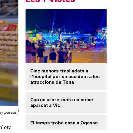
Cinc menors traslladats a
Insòlita 
l'hospital per un accident a les
Manlleu, 
atraccions de Tona
l'impuls
segureta
Cau un arbre i xafa un cotxe
aparcat a Vic
Una mone
troballa 
ny passat |
d'excava
Lloses d
El temps troba casa a Ogassa
aleta