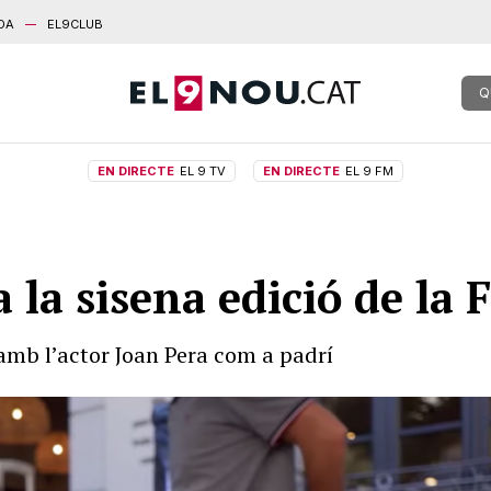
DA
EL9CLUB
Q
EN DIRECTE
EL 9 TV
EN DIRECTE
EL 9 FM
la sisena edició de la F
 amb l’actor Joan Pera com a padrí