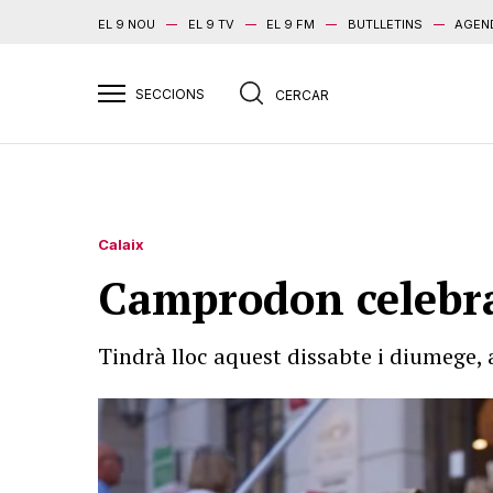
EL 9 NOU
EL 9 TV
EL 9 FM
BUTLLETINS
AGEN
Calaix
Camprodon celebra 
Tindrà lloc aquest dissabte i diumege,