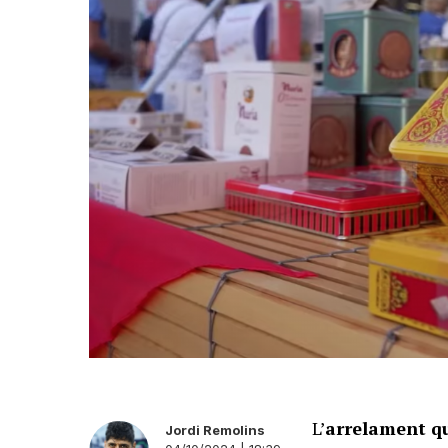
L’
arrelament qu
Jordi Remolins