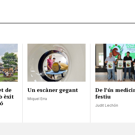
et de
Un escàner gegant
De l’ús medici
 èxit
festiu
Miquel Erra
ió
Judit Lechón