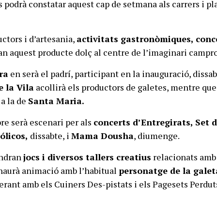
podrà constatar aquest cap de setmana als carrers i pl
ctors i d’artesania,
activitats gastronòmiques, conce
an aquest producte dolç al centre de l’imaginari campr
ra
en serà el padrí, participant en la inauguració, dissab
e la Vila
acollirà els productors de galetes, mentre que
 a la de
Santa Maria.
bre serà escenari per als
concerts d’Entregirats, Set 
licos,
dissabte, i
Mama Dousha
, diumenge.
indran
jocs i diversos tallers creatius
relacionats amb
haurà animació amb l’habitual
personatge de la galet
nerant amb els Cuiners Des-pistats i els Pagesets Perdut