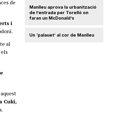
aces de
Radiograf
Manlleu aprova la urbanització
Ripollès:
de l’entrada per Torelló on
qualificat
faran un McDonald’s
rts i
odoní.
Roben enc
Un ‘palauet’ al cor de Manlleu
joiera de
te al
 els
“Quan ten
delicada,
que t’has 
de
 aquest
a Cuki,
s.