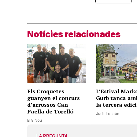
Notícies relacionades
Els Croquetes
L’Estival Mark
guanyen el concurs
Gurb tanca amb
d’arrossos Can
la tercera edic
Paella de Torelló
Judit Lechón
El 9 Nou
LA PREGUNTA