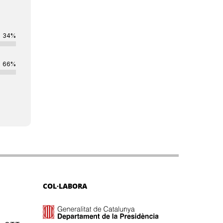
34%
66%
COL·LABORA