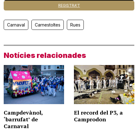
REGISTRA'T
Carnaval
Carnestoltes
Rues
Notícies relacionades
Campdevànol,
El record del P3, a
‘barrufat’ de
Camprodon
Carnaval