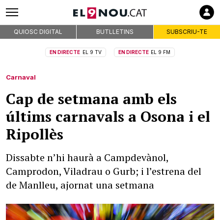
QUIOSC DIGITAL
BUTLLETINS
SUBSCRIU-TE
EN DIRECTE
EL 9 TV
EN DIRECTE
EL 9 FM
Carnaval
Cap de setmana amb els
últims carnavals a Osona i el
Ripollès
Dissabte n’hi haurà a Campdevànol,
Camprodon, Viladrau o Gurb; i l’estrena del
de Manlleu, ajornat una setmana