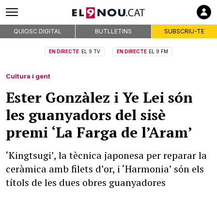
QUIOSC DIGITAL
BUTLLETINS
SUBSCRIU-TE
EN DIRECTE
EL 9 TV
EN DIRECTE
EL 9 FM
Cultura i gent
Ester Gonzàlez i Ye Lei són
les guanyadors del sisè
premi ‘La Farga de l’Aram’
‘Kingtsugi’, la tècnica japonesa per reparar la
ceràmica amb filets d’or, i ‘Harmonia’ són els
títols de les dues obres guanyadores