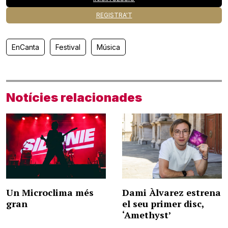
REGISTRA'T
EnCanta
Festival
Música
Notícies relacionades
Un Microclima més
Dami Àlvarez estrena
gran
el seu primer disc,
‘Amethyst’