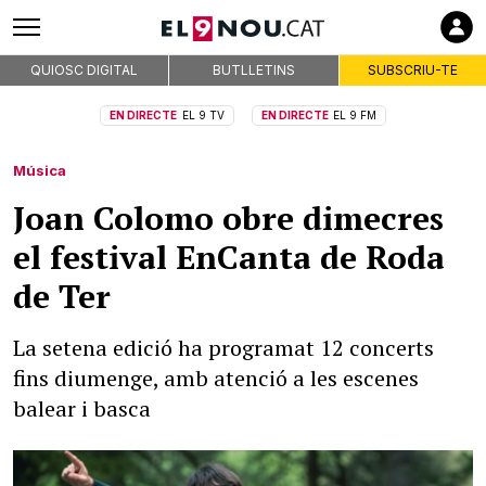
QUIOSC DIGITAL
BUTLLETINS
SUBSCRIU-TE
EN DIRECTE
EL 9 TV
EN DIRECTE
EL 9 FM
Música
Joan Colomo obre dimecres
el festival EnCanta de Roda
de Ter
La setena edició ha programat 12 concerts
fins diumenge, amb atenció a les escenes
balear i basca