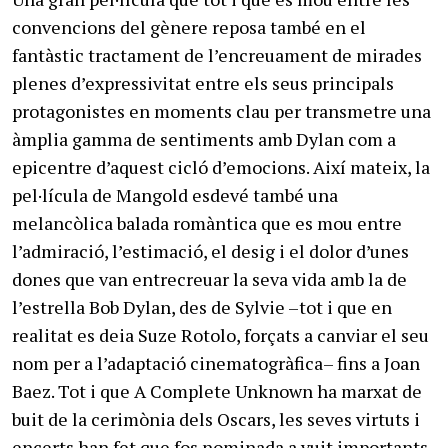
convencions del gènere reposa també en el
fantàstic tractament de l’encreuament de mirades
plenes d’expressivitat entre els seus principals
protagonistes en moments clau per transmetre una
àmplia gamma de sentiments amb Dylan com a
epicentre d’aquest cicló d’emocions. Així mateix, la
pel·lícula de Mangold esdevé també una
melancòlica balada romàntica que es mou entre
l’admiració, l’estimació, el desig i el dolor d’unes
dones que van entrecreuar la seva vida amb la de
l’estrella Bob Dylan, des de Sylvie –tot i que en
realitat es deia Suze Rotolo, forçats a canviar el seu
nom per a l’adaptació cinematogràfica– fins a Joan
Baez. Tot i que A Complete Unknown ha marxat de
buit de la cerimònia dels Oscars, les seves virtuts i
encerts han fet que fos nominada a vuit importants