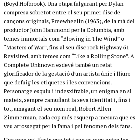
(Boyd Holbrook). Una etapa fulgurant per Dylan
compresa sobretot entre el seu primer disc de
cançons originals, Freewheelin (1963), de la mà del
productor John Hammond per la Columbia, amb
temes immortals com “Blowing in The Wind” o
“Masters of War”, fins al seu disc rock Highway 61
Revisited, amb temes com “Like a Rolling Stone”. A
Complete Unknown esdevé també un relat
glorificador de la gestació d’un artista únic i lliure
que defuig les etiquetes i les convencions.
Personatge esquiu i indesxifrable, un enigma en si
mateix, sempre camuflant la seva identitat i, fins i
tot, amagant el seu nom real, Robert Allen
Zimmerman, cada cop més esquerp a mesura que es
veu arrossegat per la fama i pel fenomen dels fans.
Una gran pel·lícula que tot i que es mou entre les