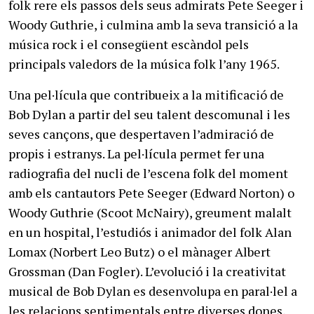
folk rere els passos dels seus admirats Pete Seeger i
Woody Guthrie, i culmina amb la seva transició a la
música rock i el consegüent escàndol pels
principals valedors de la música folk l’any 1965.
Una pel·lícula que contribueix a la mitificació de
Bob Dylan a partir del seu talent descomunal i les
seves cançons, que despertaven l’admiració de
propis i estranys. La pel·lícula permet fer una
radiografia del nucli de l’escena folk del moment
amb els cantautors Pete Seeger (Edward Norton) o
Woody Guthrie (Scoot McNairy), greument malalt
en un hospital, l’estudiós i animador del folk Alan
Lomax (Norbert Leo Butz) o el mànager Albert
Grossman (Dan Fogler). L’evolució i la creativitat
musical de Bob Dylan es desenvolupa en paral·lel a
les relacions sentimentals entre diverses dones,