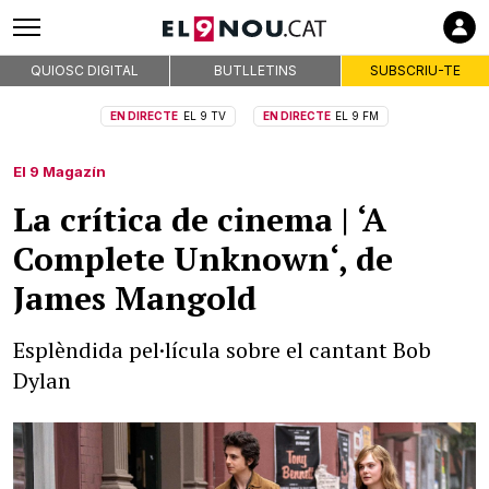
QUIOSC DIGITAL
BUTLLETINS
SUBSCRIU-TE
EN DIRECTE
EL 9 TV
EN DIRECTE
EL 9 FM
El 9 Magazín
La crítica de cinema | ‘A
Complete Unknown‘, de
James Mangold
Esplèndida pel·lícula sobre el cantant Bob
Dylan