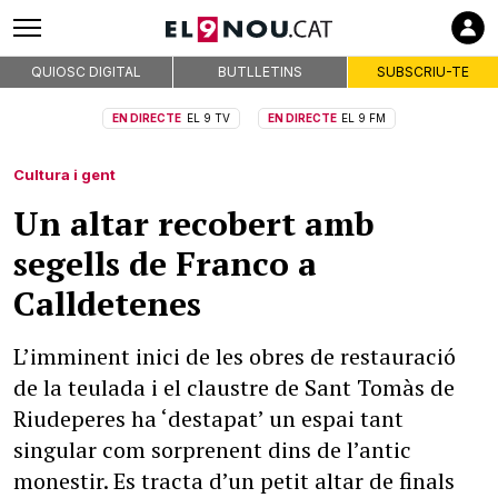
QUIOSC DIGITAL
BUTLLETINS
SUBSCRIU-TE
EN DIRECTE
EL 9 TV
EN DIRECTE
EL 9 FM
Cultura i gent
Un altar recobert amb
segells de Franco a
Calldetenes
L’imminent inici de les obres de restauració
de la teulada i el claustre de Sant Tomàs de
Riudeperes ha ‘destapat’ un espai tant
singular com sorprenent dins de l’antic
monestir. Es tracta d’un petit altar de finals