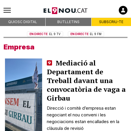
QUIOSC DIGITAL
BUTLLETINS
SUBSCRIU-TE
EN DIRECTE
EL 9 TV
EN DIRECTE
EL 9 FM
Empresa
Mediació al
Departament de
Treball davant una
convocatòria de vaga a
Girbau
Direcció i comitè d’empresa estan
negociant el nou conveni i les
negociacions estan encallades en la
clàusula de revisió