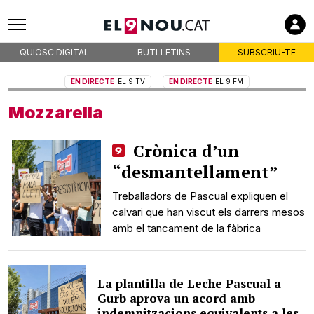
QUIOSC DIGITAL
BUTLLETINS
SUBSCRIU-TE
EN DIRECTE
EL 9 TV
EN DIRECTE
EL 9 FM
Mozzarella
Crònica d’un
“desmantellament”
Treballadors de Pascual expliquen el
calvari que han viscut els darrers mesos
amb el tancament de la fàbrica
La plantilla de Leche Pascual a
Gurb aprova un acord amb
indemnitzacions equivalents a les