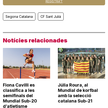
REGISTRA'T
Segona Catalana
CF Sant Julià
Notícies relacionades
Fiona Cavilli es
Júlia Roura, al
classifica a les
Mundial de korfbal
semifinals del
amb la selecció
Mundial Sub-20
catalana Sub-21
d’atletisme