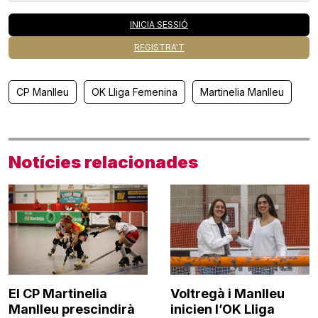
INICIA SESSIÓ
REGISTRA'T
CP Manlleu
OK Lliga Femenina
Martinelia Manlleu
Notícies relacionades
El CP Martinelia
Voltregà i Manlleu
Manlleu prescindirà
inicien l’OK Lliga