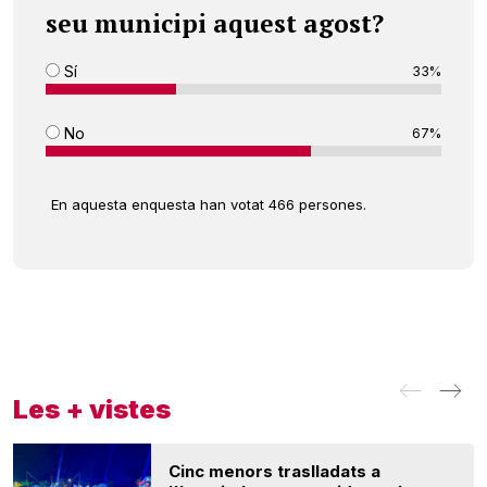
seu municipi aquest agost?
Sí
33%
No
67%
En aquesta enquesta han votat 466 persones.
Les + vistes
Cinc menors traslladats a