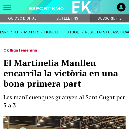
QUIOSC DIGITAL
BUTLLETINS
SUBSCRIU-TE
IESPORTIU
MOTOR
HOQUEI
FUTBOL
RESULTATS I CLASSIFIC
Ok lliga femenina
El Martinelia Manlleu
encarrila la victòria en una
bona primera part
Les manlleuenques guanyen al Sant Cugat per
5 a 3