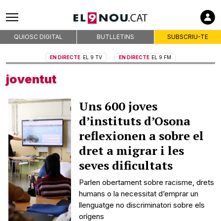
QUIOSC DIGITAL
BUTLLETINS
SUBSCRIU-TE
EN DIRECTE
EL 9 TV
EN DIRECTE
EL 9 FM
joventut
Uns 600 joves
d’instituts d’Osona
reflexionen a sobre el
dret a migrar i les
seves dificultats
Parlen obertament sobre racisme, drets
humans o la necessitat d’emprar un
llenguatge no discriminatori sobre els
orígens