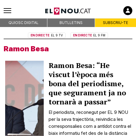
QUIOSC DIGITAL
BUTLLETINS
SUBSCRIU-TE
EN DIRECTE
EL 9 TV
EN DIRECTE
EL 9 FM
Ramon Besa
Ramon Besa: “He
viscut l’època més
bona del periodisme,
que segurament ja no
tornarà a passar”
El periodista, reconegut per EL 9 NOU
per la seva trajectòria, reivindica les
corresponsalies com a antídot contra el
biaix informatiu fet des de la distància