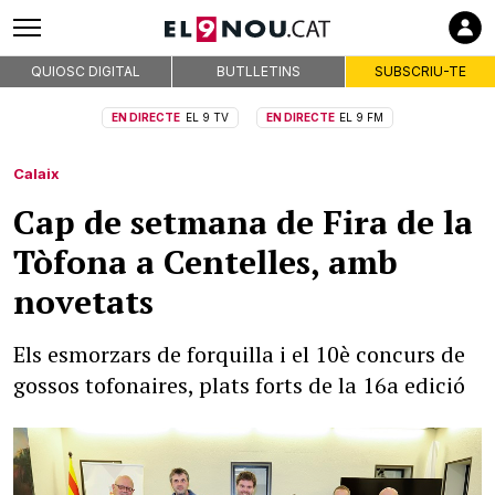
QUIOSC DIGITAL
BUTLLETINS
SUBSCRIU-TE
EN DIRECTE
EL 9 TV
EN DIRECTE
EL 9 FM
Calaix
Cap de setmana de Fira de la
Tòfona a Centelles, amb
novetats
Els esmorzars de forquilla i el 10è concurs de
gossos tofonaires, plats forts de la 16a edició