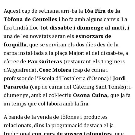
Aquest cap de setmana arri-ba la
16a Fira de la
Tòfona de Centelles
i ho fa amb alguns canvis. La
fira tindrà lloc
tot dissabte i diumenge al matí, i
una de les novetats seran els
esmorzars de
forquilla
, que se serviran els dos dies des de la
carpa instal·lada a la plaça Major: el del dissab-te, a
càrrec de
Pau Guiteras
(restaurant Els Traginers
d’Aiguafreda),
Cesc Molera
(cap de cuina i
professor de l’Escola d’Hostaleria d’Osona) i
Jordi
Parareda (
cap de cuina del Càtering Sant Tomàs); i
diumenge, amb el col·lectiu
Osona Cuina,
que ja fa
un temps que col·labora amb la fira.
A banda de la venda de tòfones i productes
relacionats, dins la programació destaca el ja
tradicional
con-curs de gossos tofonaires,
que