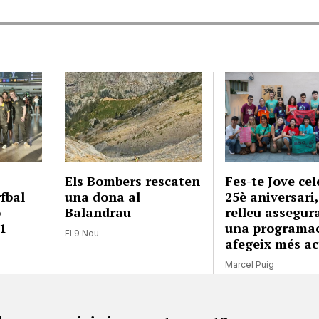
Els Bombers rescaten
Fes-te Jove cel
fbal
una dona al
25è aniversari
ó
Balandrau
relleu assegura
1
una programac
El 9 Nou
afegeix més ac
Marcel Puig