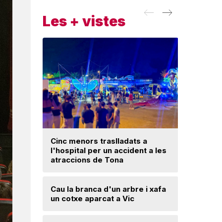
Les + vistes
Cinc menors traslladats a
l'hospital per un accident a les
Un ‘palau
atraccions de Tona
Una mone
Cau la branca d'un arbre i xafa
troballa 
un cotxe aparcat a Vic
d'excava
Lloses d