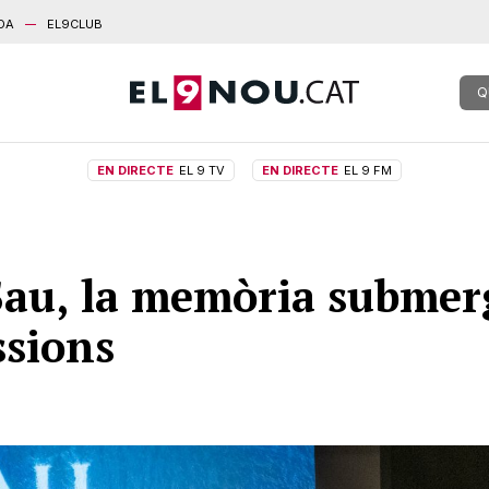
DA
EL9CLUB
Q
EN DIRECTE
EL 9 TV
EN DIRECTE
EL 9 FM
Sau, la memòria submerg
ssions