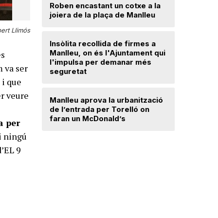
Roben encastant un cotxe a la
joiera de la plaça de Manlleu
Radiograf
Ripollès:
ert Llimós
qualificat
Insòlita recollida de firmes a
Manlleu, on és l'Ajuntament qui
es
l'impulsa per demanar més
El temps
 va ser
seguretat
 i que
Dos detin
er veure
Manlleu aprova la urbanització
de forma 
de l’entrada per Torelló on
d'una bot
faran un McDonald’s
a per
i ningú
d’EL 9