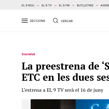
EL 9 NOU
EL 9 TV
EL 9 FM
BUTLLETINS
AGEN
Societat
La preestrena de ‘
ETC en les dues se
L’estrena a EL 9 TV serà el 16 de juny