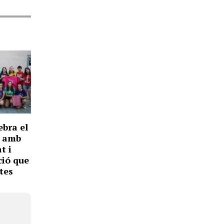
ebra el
, amb
t i
ió que
tes