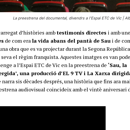
La preestrena del documental, divendrs a l'Espai ETC de Vic |
Alb
arregat d’històries amb
testimonis directes
i amb un
es
de com era
la
vida abans del pantà de Sau
i de com
’una obra que es va projectar durant la Segona República
e seva el règim franquista. Aquestes imatges es van pod
enge a l’Espai ETC de Vic en la preestrena de
‘Sau, la
gida’, una producció d’EL 9 TV i La Xarxa dirigid
e narra sis dècades després, una història que fins ara ma
’estrena audiovisual coincideix amb el vintè aniversari 