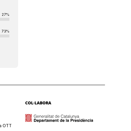
27%
73%
COL·LABORA
ma OTT