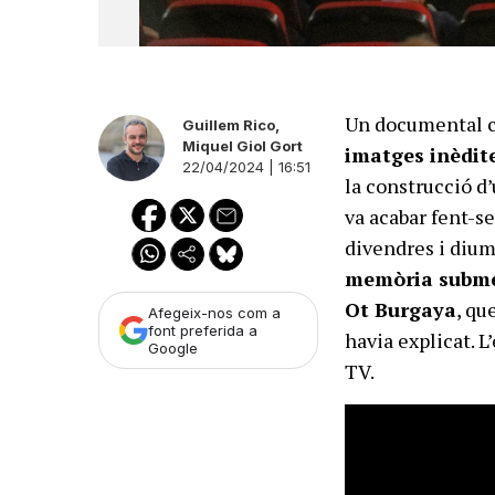
Un documental c
Guillem Rico
,
Miquel Giol Gort
imatges inèdit
22/04/2024 | 16:51
la construcció d
va acabar fent-s
divendres i dium
memòria submer
Ot Burgaya
, qu
Afegeix-nos com a
font preferida a
havia explicat.
L
Google
TV.