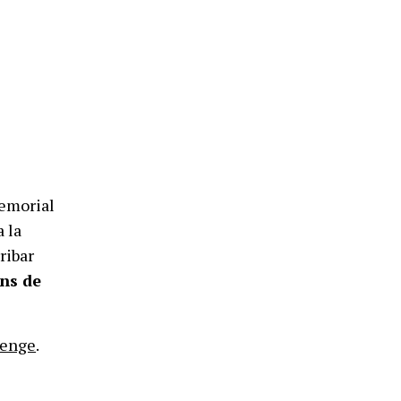
Memorial
 la
ribar
ons de
menge
.