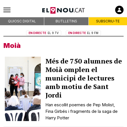
QUIOSC DIGITAL
BUTLLETINS
SUBSCRIU-TE
EN DIRECTE
EL 9 TV
EN DIRECTE
EL 9 FM
Moià
Més de 750 alumnes de
Moià omplen el
municipi de lectures
amb motiu de Sant
Jordi
Han escollit poemes de Pep Molist,
Fina Girbés i fragments de la saga de
Harry Potter