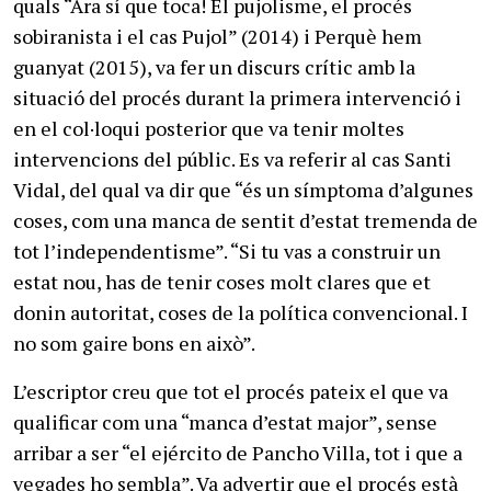
quals “Ara sí que toca! El pujolisme, el procés
sobiranista i el cas Pujol” (2014) i Perquè hem
guanyat (2015), va fer un discurs crític amb la
situació del procés durant la primera intervenció i
en el col·loqui posterior que va tenir moltes
intervencions del públic. Es va referir al cas Santi
Vidal, del qual va dir que “és un símptoma d’algunes
coses, com una manca de sentit d’estat tremenda de
tot l’independentisme”. “Si tu vas a construir un
estat nou, has de tenir coses molt clares que et
donin autoritat, coses de la política convencional. I
no som gaire bons en això”.
L’escriptor creu que tot el procés pateix el que va
qualificar com una “manca d’estat major”, sense
arribar a ser “el ejército de Pancho Villa, tot i que a
vegades ho sembla”. Va advertir que el procés està