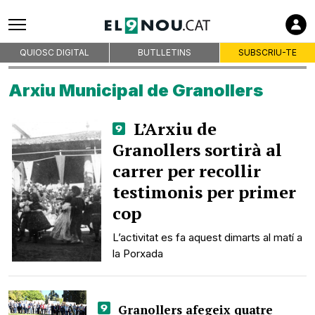
QUIOSC DIGITAL
BUTLLETINS
SUBSCRIU-TE
Arxiu Municipal de Granollers
L’Arxiu de
Granollers sortirà al
carrer per recollir
testimonis per primer
cop
L’activitat es fa aquest dimarts al matí a
la Porxada
Granollers afegeix quatre