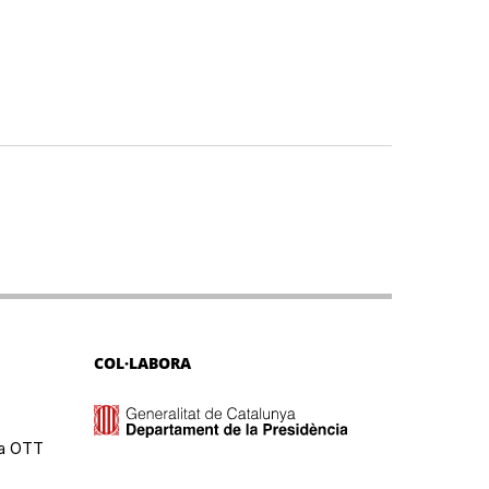
COL·LABORA
ma OTT