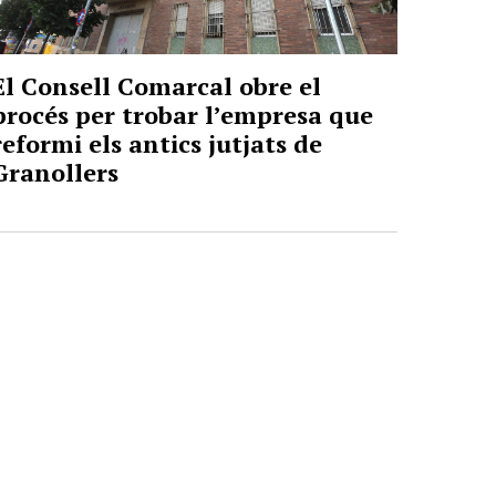
El Consell Comarcal obre el
procés per trobar l’empresa que
reformi els antics jutjats de
Granollers