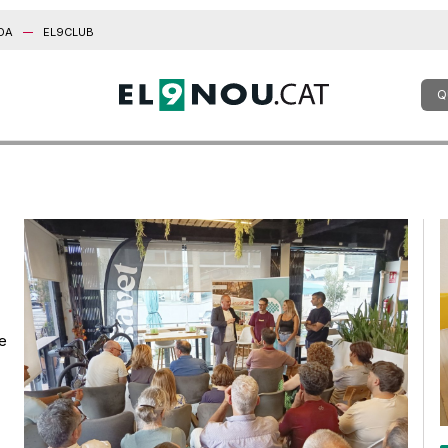
DA
EL9CLUB
Q
de