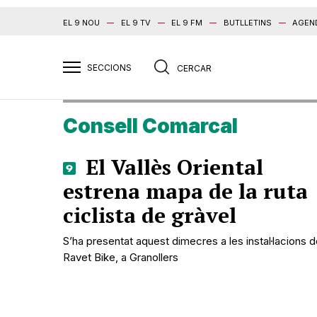
EL 9 NOU
EL 9 TV
EL 9 FM
BUTLLETINS
AGEN
Consell Comarcal
El Vallès Oriental
estrena mapa de la ruta
ciclista de gràvel
S’ha presentat aquest dimecres a les instal·lacions 
Ravet Bike, a Granollers