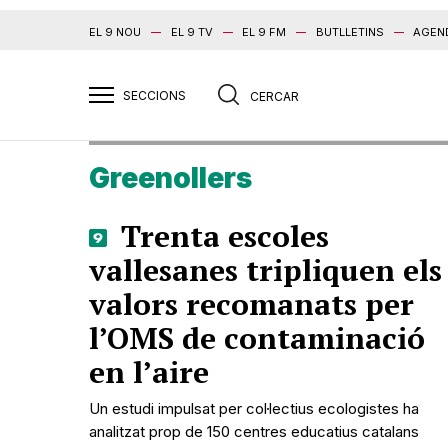
EL 9 NOU
EL 9 TV
EL 9 FM
BUTLLETINS
AGEN
Greenollers
Trenta escoles
vallesanes tripliquen els
valors recomanats per
l’OMS de contaminació
en l’aire
Un estudi impulsat per col·lectius ecologistes ha
analitzat prop de 150 centres educatius catalans