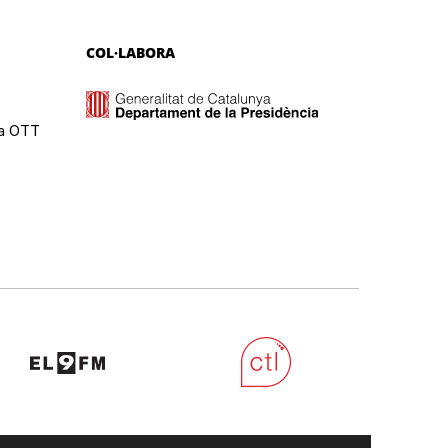
COL·LABORA
ma OTT