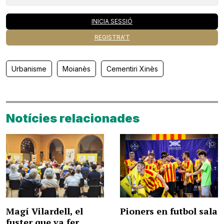
INICIA SESSIÓ
REGISTRA'T
Urbanisme
Moianès
Cementiri Xinès
Notícies relacionades
Magí Vilardell, el
Pioners en futbol sala
fuster que va fer