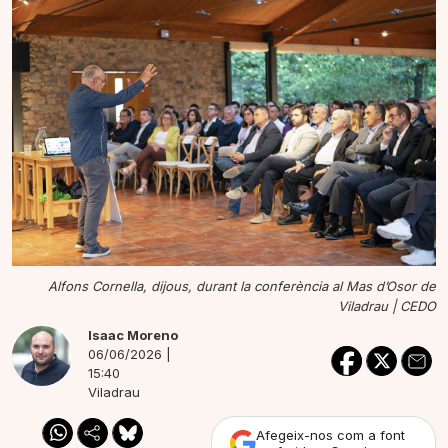
Alfons Cornella, dijous, durant la conferència al Mas d’Osor de
Viladrau |
CEDO
Isaac Moreno
06/06/2026 |
15:40
Viladrau
Afegeix-nos com a font