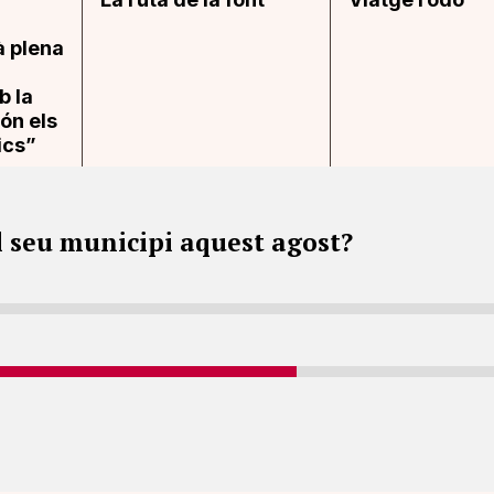
à plena
b la
ón els
ics”
l seu municipi aquest agost?