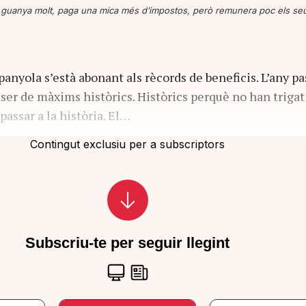
guanya molt, paga una mica més d’impostos, però remunera poc els seus
anyola s’està abonant als rècords de beneficis. L’any pa
 ser de màxims històrics. Històrics perquè no han trigat
 passar a la història. El…
Contingut exclusiu per a subscriptors