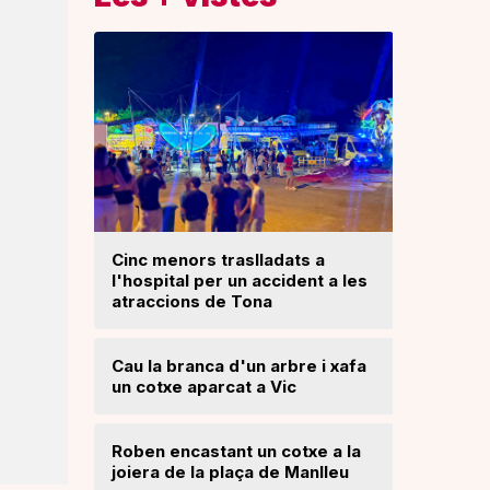
Cinc menors traslladats a
l'hospital per un accident a les
Un ‘palau
atraccions de Tona
Una mone
Cau la branca d'un arbre i xafa
troballa 
un cotxe aparcat a Vic
d'excava
Lloses d
Roben encastant un cotxe a la
joiera de la plaça de Manlleu
Radiograf