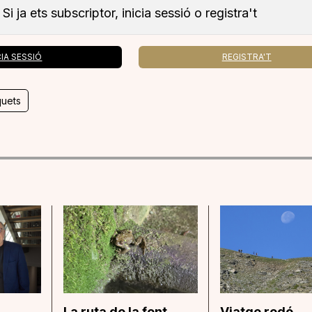
Si ja ets subscriptor, inicia sessió o registra't
CIA SESSIÓ
REGISTRA'T
quets
La ruta de la font
Viatge rodó