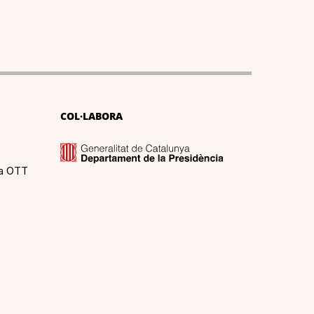
COL·LABORA
ma OTT