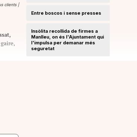
Ripollès:
 clients |
qualificat
Entre boscos i sense presses
Desperfe
Insòlita recollida de firmes a
de vent a
ssat,
Manlleu, on és l'Ajuntament qui
 gaire,
l'impulsa per demanar més
seguretat
Dos detin
de forma 
d'una bot