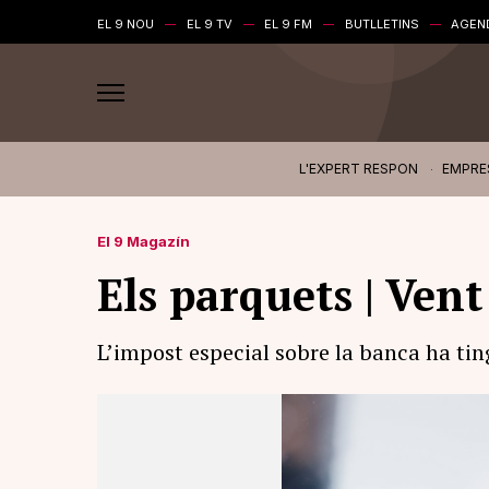
EL 9 NOU
EL 9 TV
EL 9 FM
BUTLLETINS
AGEN
L'EXPERT RESPON
EMPRE
El 9 Magazín
Els parquets | Vent
L’impost especial sobre la banca ha tin