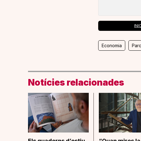
INI
Economia
Par
Notícies relacionades
Els quaderns d’estiu
“Quan mires la