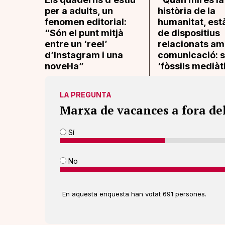
per a adults, un
història de la
fenomen editorial:
humanitat, est
“Són el punt mitjà
de dispositius
entre un ‘reel’
relacionats am
d’Instagram i una
comunicació: s
novel·la”
‘fòssils mediàt
LA PREGUNTA
Marxa de vacances a fora de
Sí
No
En aquesta enquesta han votat 691 persones.