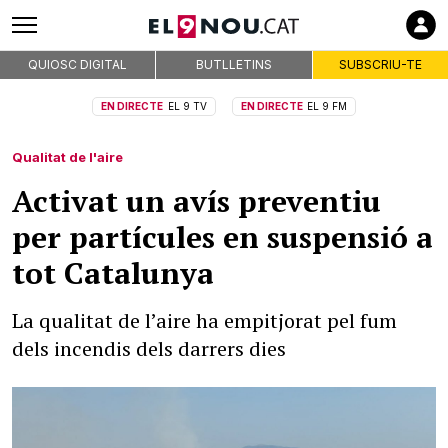
QUIOSC DIGITAL
BUTLLETINS
SUBSCRIU-TE
EN DIRECTE
EL 9 TV
EN DIRECTE
EL 9 FM
Qualitat de l'aire
Activat un avís preventiu
per partícules en suspensió a
tot Catalunya
La qualitat de l’aire ha empitjorat pel fum
dels incendis dels darrers dies