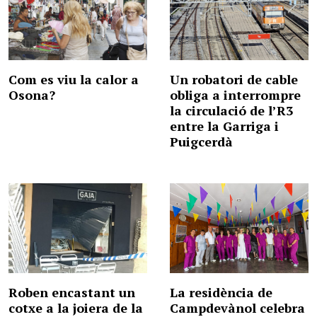
Com es viu la calor a
Un robatori de cable
Osona?
obliga a interrompre
la circulació de l’R3
entre la Garriga i
Puigcerdà
Roben encastant un
La residència de
cotxe a la joiera de la
Campdevànol celebra