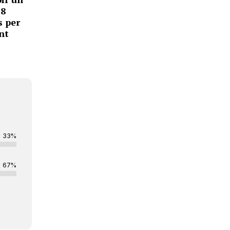
,8
s per
nt
33%
67%