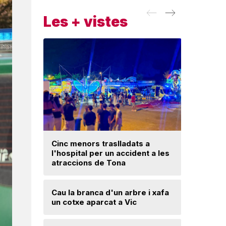
Les + vistes
Cinc menors traslladats a
Insòlita 
l'hospital per un accident a les
Manlleu, 
atraccions de Tona
l'impuls
segureta
Cau la branca d'un arbre i xafa
un cotxe aparcat a Vic
Una mone
troballa 
d'excava