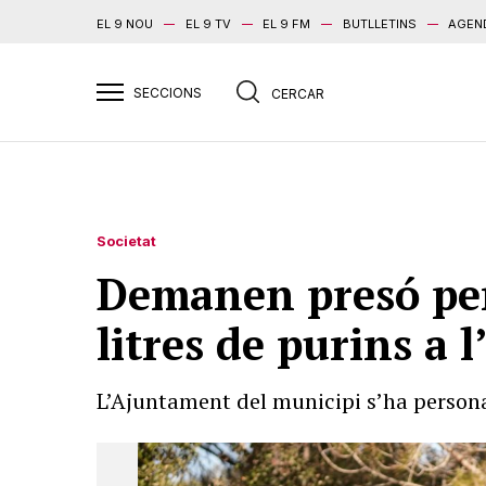
EL 9 NOU
EL 9 TV
EL 9 FM
BUTLLETINS
AGEN
Societat
Demanen presó per
litres de purins a l
L’Ajuntament del municipi s’ha persona