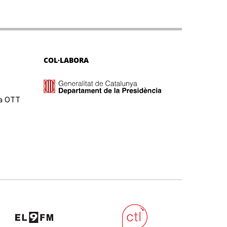
COL·LABORA
ma OTT