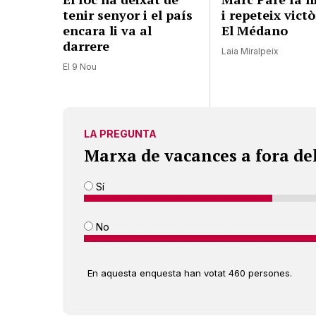
tenir senyor i el país
i repeteix victò
encara li va al
El Médano
darrere
Laia Miralpeix
El 9 Nou
LA PREGUNTA
Marxa de vacances a fora de
Sí
No
En aquesta enquesta han votat 460 persones.