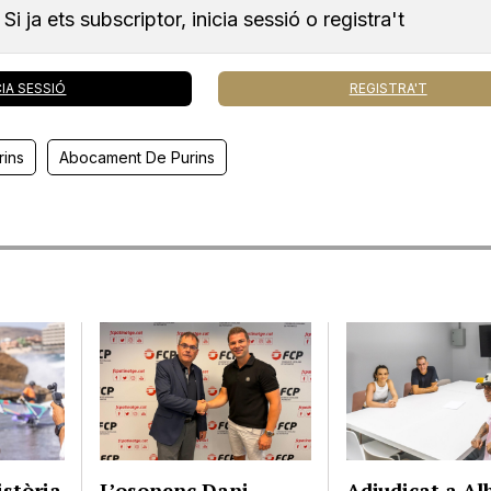
Si ja ets subscriptor, inicia sessió o registra't
CIA SESSIÓ
REGISTRA'T
rins
Abocament De Purins
istòria
L’osonenc Dani
Adjudicat a Al