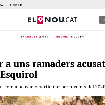
DA
EL9CLUB
Q
EN DIRECTE
EL 9 TV
EN DIRECTE
EL 9 FM
 a uns ramaders acusat
’Esquirol
t com a acusació particular per uns fets del 202