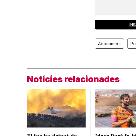
INI
Abocament
Pu
Notícies relacionades
El foc ha deixat de
Marc Paré fa h