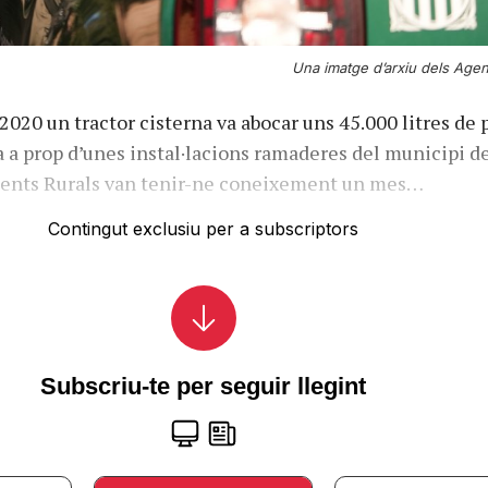
Una imatge d’arxiu dels Agent
2020 un tractor cisterna va abocar uns 45.000 litres de 
 a prop d’unes instal·lacions ramaderes del municipi d
Agents Rurals van tenir-ne coneixement un mes…
Contingut exclusiu per a subscriptors