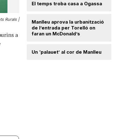
Lloses d
El temps troba casa a Ogassa
s Rurals |
Radiograf
Manlleu aprova la urbanització
Ripollès:
de l’entrada per Torelló on
qualificat
faran un McDonald’s
purins a
e
Roben enc
Un ‘palauet’ al cor de Manlleu
joiera de
“Quan ten
delicada,
que t’has 