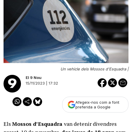
Un vehicle dels Mossos d'Esquadra |
El 9 Nou
15/11/2023 | 17:32
Afegeix-nos com a font
preferida a Google
Els
Mossos d’Esquadra
van detenir divendres
passat, 10 de novembre,
dos joves de 18 anys
com