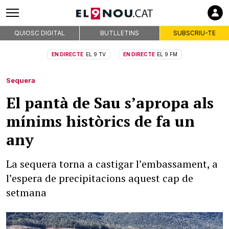
QUIOSC DIGITAL
BUTLLETINS
SUBSCRIU-TE
EN DIRECTE
EL 9 TV
EN DIRECTE
EL 9 FM
Sequera
El pantà de Sau s’apropa als
mínims històrics de fa un
any
La sequera torna a castigar l’embassament, a
l’espera de precipitacions aquest cap de
setmana