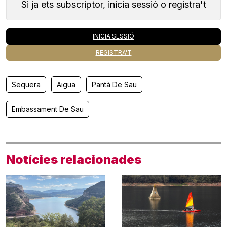
Si ja ets subscriptor, inicia sessió o registra't
INICIA SESSIÓ
REGISTRA'T
Sequera
Aigua
Pantà De Sau
Embassament De Sau
Notícies relacionades