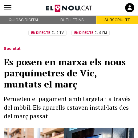
QUIOSC DIGITAL
BUTLLETINS
SUBSCRIU-TE
EN DIRECTE
EL 9 TV
EN DIRECTE
EL 9 FM
Societat
Es posen en marxa els nous
parquímetres de Vic,
muntats el març
Permeten el pagament amb targeta i a través
del mòbil. Els aparells estaven instal·lats des
del març passat