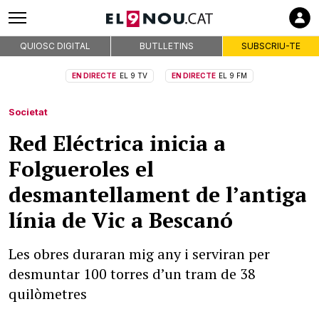
QUIOSC DIGITAL
BUTLLETINS
SUBSCRIU-TE
EN DIRECTE
EL 9 TV
EN DIRECTE
EL 9 FM
Societat
Red Eléctrica inicia a
Folgueroles el
desmantellament de l’antiga
línia de Vic a Bescanó
Les obres duraran mig any i serviran per
desmuntar 100 torres d’un tram de 38
quilòmetres