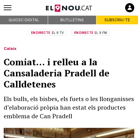
QUIOSC DIGITAL
BUTLLETINS
SUBSCRIU-TE
EN DIRECTE
EL 9 TV
EN DIRECTE
EL 9 FM
Calaix
Comiat… i relleu a la
Cansaladeria Pradell de
Calldetenes
Els bulls, els bisbes, els fuets o les llonganisses
d’elaboració pròpia han estat els productes
emblema de Can Pradell