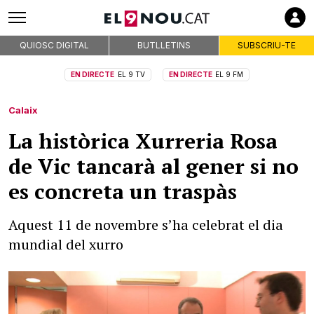
QUIOSC DIGITAL
BUTLLETINS
SUBSCRIU-TE
EN DIRECTE
EL 9 TV
EN DIRECTE
EL 9 FM
Calaix
La històrica Xurreria Rosa
de Vic tancarà al gener si no
es concreta un traspàs
Aquest 11 de novembre s’ha celebrat el dia
mundial del xurro