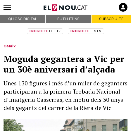
QUIOSC DIGITAL
BUTLLETINS
SUBSCRIU-TE
EN DIRECTE
EL 9 TV
EN DIRECTE
EL 9 FM
Calaix
Moguda gegantera a Vic per
un 30è aniversari d’alçada
Unes 130 figures i més d’un miler de geganters
participaran a la primera Trobada Nacional
d’Imatgeria Casserras, en motiu dels 30 anys
dels gegants del carrer de la Riera de Vic