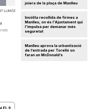
joiera de la plaça de Manlleu
Radiograf
Ripollès:
T LLIMÓS
qualificat
Insòlita recollida de firmes a
Manlleu, on és l'Ajuntament qui
na
l'impulsa per demanar més
El temps
b un
seguretat
Dos detin
Manlleu aprova la urbanització
de forma 
de l’entrada per Torelló on
d'una bot
faran un McDonald’s