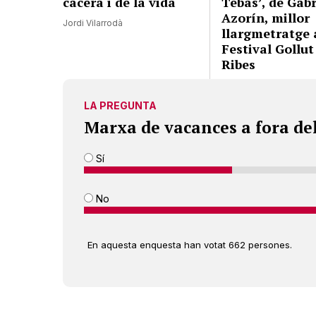
cacera i de la vida
Tebas’, de Gabr
Azorín, millor
Jordi Vilarrodà
llargmetratge 
Festival Gollut
Ribes
LA PREGUNTA
Marxa de vacances a fora de
Sí
No
En aquesta enquesta han votat 662 persones.