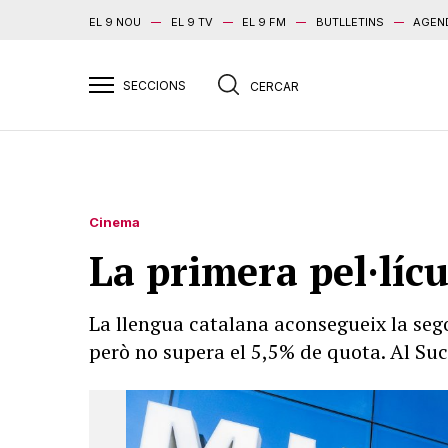
EL 9 NOU
EL 9 TV
EL 9 FM
BUTLLETINS
AGEN
Cinema
La primera pel·lícu
La llengua catalana aconsegueix la segon
però no supera el 5,5% de quota. Al Sucr