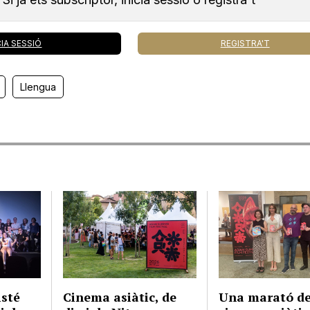
CIA SESSIÓ
REGISTRA'T
Llengua
isté
Cinema asiàtic, de
Una marató d