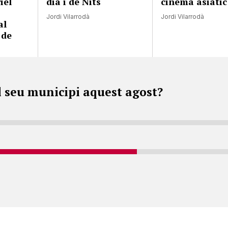
iel
dia i de Nits
cinema asiàtic
Jordi Vilarrodà
Jordi Vilarrodà
al
 de
l seu municipi aquest agost?