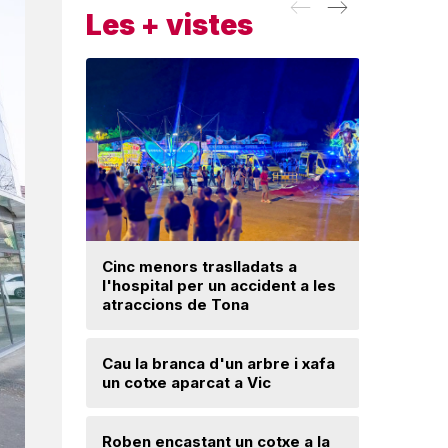
Les + vistes
Cinc menors traslladats a
l'hospital per un accident a les
Un ‘palau
atraccions de Tona
Una mone
Cau la branca d'un arbre i xafa
troballa 
un cotxe aparcat a Vic
d'excava
Lloses d
Roben encastant un cotxe a la