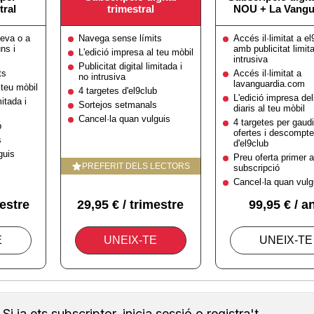
Si ja ets subscriptor, inicia sessió o registra't