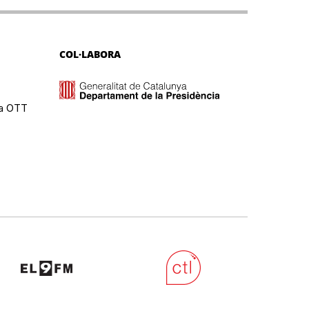
COL·LABORA
ma OTT