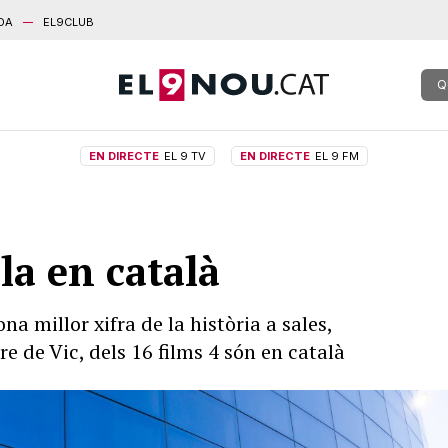
DA
EL9CLUB
Q
EN DIRECTE
EL 9 TV
EN DIRECTE
EL 9 FM
la en català
a millor xifra de la història a sales,
e de Vic, dels 16 films 4 són en català