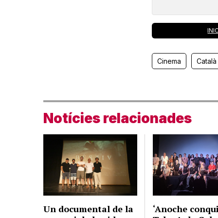
INI
Cinema
Català
Notícies relacionades
Un documental de la
‘Anoche conqu