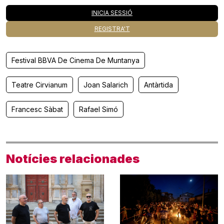
INICIA SESSIÓ
REGISTRA'T
Festival BBVA De Cinema De Muntanya
Teatre Cirvianum
Joan Salarich
Antàrtida
Francesc Sàbat
Rafael Simó
Notícies relacionades