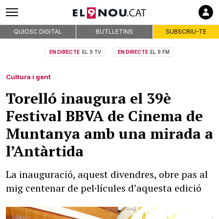
QUIOSC DIGITAL
BUTLLETINS
SUBSCRIU-TE
EN DIRECTE
EL 9 TV
EN DIRECTE
EL 9 FM
Cultura i gent
Torelló inaugura el 39è
Festival BBVA de Cinema de
Muntanya amb una mirada a
l’Antàrtida
La inauguració, aquest divendres, obre pas al
mig centenar de pel·lícules d’aquesta edició