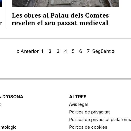
Les obres al Palau dels Comtes
r
revelen el seu passat medieval
« Anterior
1
2
3
4
5
6
7
Següent »
 D’OSONA
ALTRES
t
Avís legal
Política de privacitat
Política de privacitat platafor
ntològic
Política de cookies