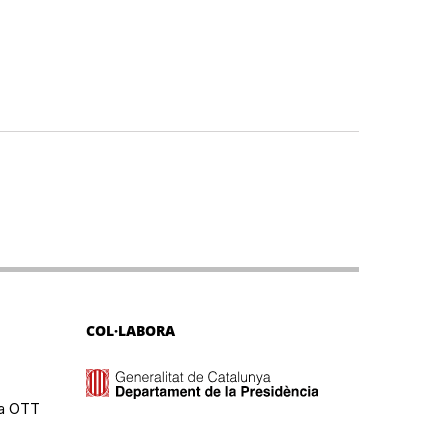
COL·LABORA
ma OTT