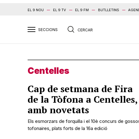
EL 9 NOU
EL 9 TV
EL 9 FM
BUTLLETINS
AGEN
Centelles
Cap de setmana de Fira
de la Tòfona a Centelles,
amb novetats
Els esmorzars de forquilla i el 10è concurs de gosso
tofonaires, plats forts de la 16a edició