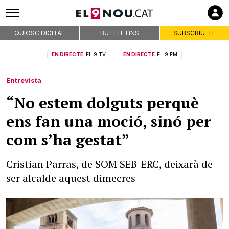
QUIOSC DIGITAL
BUTLLETINS
SUBSCRIU-TE
EN DIRECTE
EL 9 TV
EN DIRECTE
EL 9 FM
Entrevista
“No estem dolguts perquè
ens fan una moció, sinó per
com s’ha gestat”
Cristian Parras, de SOM SEB-ERC, deixarà de
ser alcalde aquest dimecres