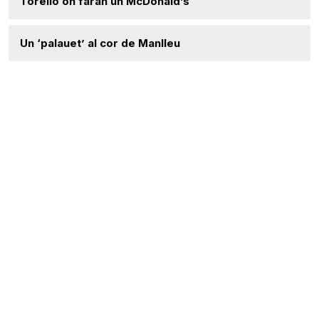
Torelló on faran un McDonald’s
Un ‘palauet’ al cor de Manlleu