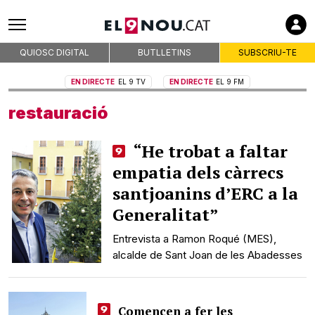
QUIOSC DIGITAL
BUTLLETINS
SUBSCRIU-TE
EN DIRECTE
EL 9 TV
EN DIRECTE
EL 9 FM
restauració
“He trobat a faltar
empatia dels càrrecs
santjoanins d’ERC a la
Generalitat”
Entrevista a Ramon Roqué (MES),
alcalde de Sant Joan de les Abadesses
Comencen a fer les