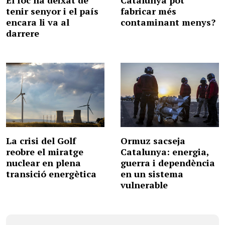
El foc ha deixat de
Catalunya pot
tenir senyor i el país
fabricar més
encara li va al
contaminant menys?
darrere
La crisi del Golf
Ormuz sacseja
reobre el miratge
Catalunya: energia,
nuclear en plena
guerra i dependència
transició energètica
en un sistema
vulnerable