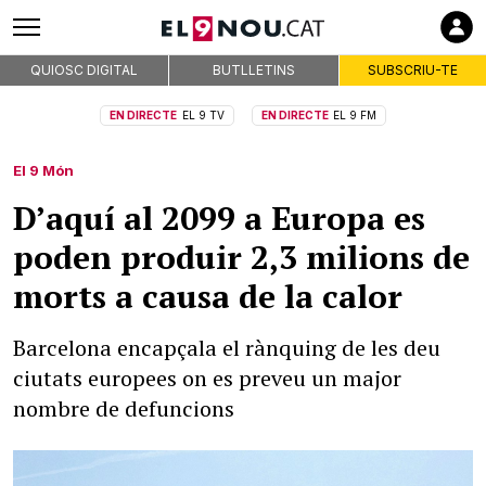
QUIOSC DIGITAL
BUTLLETINS
SUBSCRIU-TE
EN DIRECTE
EL 9 TV
EN DIRECTE
EL 9 FM
El 9 Món
D’aquí al 2099 a Europa es
poden produir 2,3 milions de
morts a causa de la calor
Barcelona encapçala el rànquing de les deu
ciutats europees on es preveu un major
nombre de defuncions