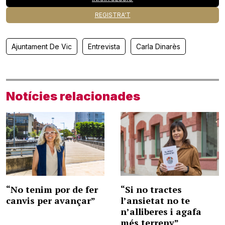
REGISTRA'T
Ajuntament De Vic
Entrevista
Carla Dinarès
Notícies relacionades
“No tenim por de fer
“Si no tractes
canvis per avançar”
l’ansietat no te
n’alliberes i agafa
més terreny”