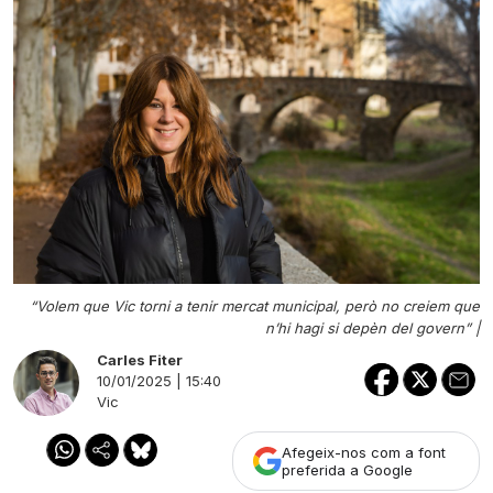
“Volem que Vic torni a tenir mercat municipal, però no creiem que
n’hi hagi si depèn del govern” |
Carles Fiter
10/01/2025 | 15:40
Vic
Afegeix-nos com a font
preferida a Google