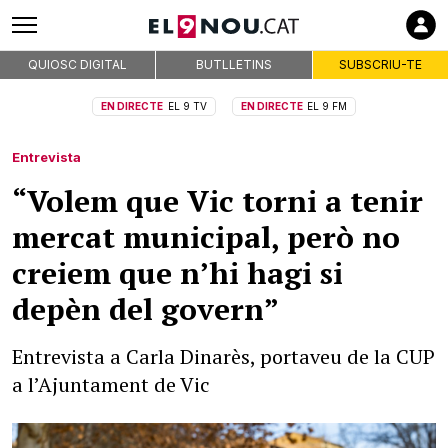
QUIOSC DIGITAL
BUTLLETINS
SUBSCRIU-TE
EN DIRECTE
EL 9 TV
EN DIRECTE
EL 9 FM
Entrevista
“Volem que Vic torni a tenir
mercat municipal, però no
creiem que n’hi hagi si
depèn del govern”
Entrevista a Carla Dinarès, portaveu de la CUP
a l’Ajuntament de Vic