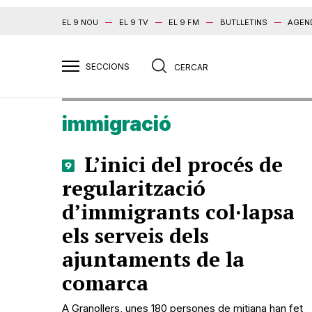
EL 9 NOU
EL 9 TV
EL 9 FM
BUTLLETINS
AGEN
immigració
L’inici del procés de
regularització
d’immigrants col·lapsa
els serveis dels
ajuntaments de la
comarca
A Granollers, unes 180 persones de mitjana han fet