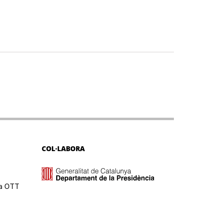
COL·LABORA
ma OTT